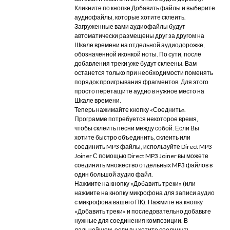
Кликните по кнопке Добавить файлы и выберите
аудиофайлы, которые хотите склеить.
Загруженные вами аудиофайлы будут
автоматически размещены друг за другом на
Шкале времени на отдельной аудиодорожке,
обозначенной иконкой ноты. По сути, после
добавления треки уже будут склеены. Вам
останется только при необходимости поменять
порядок проигрывания фрагментов. Для этого
просто перетащите аудио в нужное место на
Шкале времени.
Теперь нажимайте кнопку «Соеднить».
Программе потребуется некоторое время,
чтобы склеить песни между собой. Если Вы
хотите быстро объединить, склеить или
соединить MP3 файлы, используйте Direct MP3
Joiner С помощью Direct MP3 Joiner вы можете
соединить множество отдельных MP3 файлов в
один большой аудио файл.
Нажмите на кнопку «Добавить треки» (или
нажмите на кнопку микрофона для записи аудио
с микрофона вашего ПК). Нажмите на кнопку
«Добавить треки» и последовательно добавьте
нужные для соединения композиции. В
дальнейшем, если вы хотите соединить