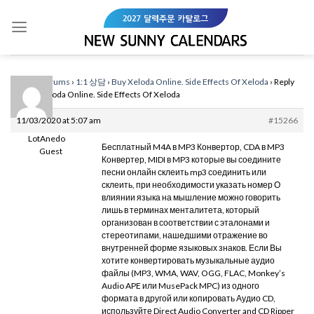
Skip
to
content
Home
›
Forums
›
1:1 상담
›
Buy Xeloda Online. Side Effects Of Xeloda
›
Reply
To: Buy Xeloda Online. Side Effects Of Xeloda
11/03/2020 at 5:07 am
#15266
LotAnedo
Бесплатный M4A в MP3 Конвертор, CDA в MP3
Guest
Конвертер, MIDI в MP3 которые вы соедините
песни онлайн склеить mp3 соединить или
склеить, при необходимости указать номер О
влиянии языка на мышление можно говорить
лишь в терминах менталитета, который
организован в соответствии с эталонами и
стереотипами, нашедшими отражение во
внутренней форме языковых знаков. Если Вы
хотите конвертировать музыкальные аудио
файлы (MP3, WMA, WAV, OGG, FLAC, Monkey’s
Audio APE или MusePack MPC) из одного
формата в другой или копировать Аудио CD,
используйте Direct Audio Converter and CD Ripper