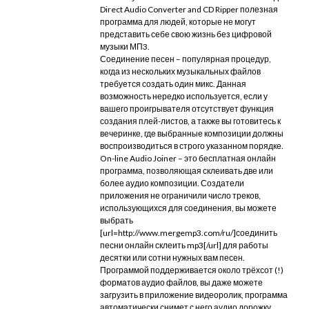
Direct Audio Converter and CD Ripper полезная
программа для людей, которые не могут
представить себе свою жизнь без цифровой
музыки МП3.
Соединение песен – популярная процедур,
когда из нескольких музыкальных файлов
требуется создать один микс. Данная
возможность нередко используется, если у
вашего проигрывателя отсутствует функция
создания плей-листов, а также вы готовитесь к
вечеринке, где выбранные композиции должны
воспроизводиться в строго указанном порядке.
On-line Audio Joiner – это бесплатная онлайн
программа, позволяющая склеивать две или
более аудио композиции. Создатели
приложения не ограничили число треков,
использующихся для соединения, вы можете
выбрать
[url=http://www.mergemp3.com/ru/]соединить
песни онлайн склеить mp3[/url] для работы
десятки или сотни нужных вам песен.
Программой поддерживается около трёхсот (!)
форматов аудио файлов, вы даже можете
загрузить в приложение видеоролик, программа
автоматически снимет с него аудио дорожку.