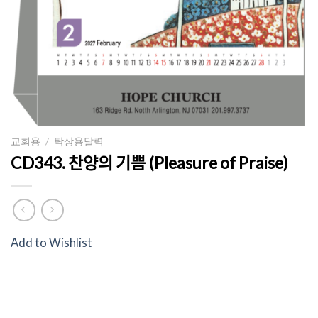
교회용
/
탁상용달력
CD343. 찬양의 기쁨 (Pleasure of Praise)
Add to Wishlist