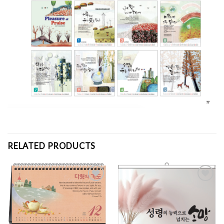
RELATED PRODUCTS
Add to
Add to
Wishlist
Wishlist