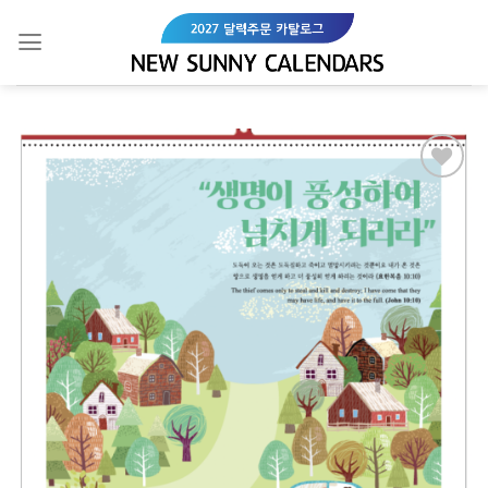
Skip
to
content
Add to
Wishlist