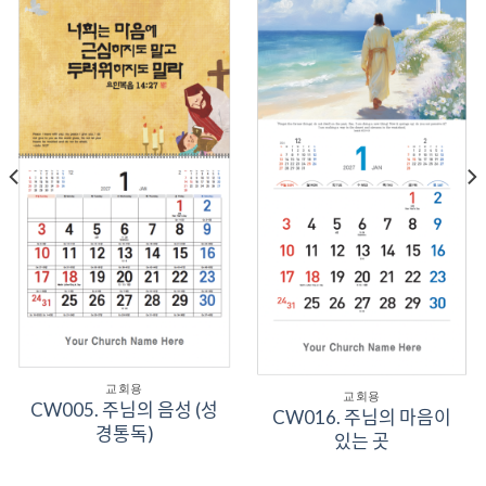
Wishlist
Wishlist
교회용
교회용
CW005. 주님의 음성 (성
CW016. 주님의 마음이
경통독)
있는 곳