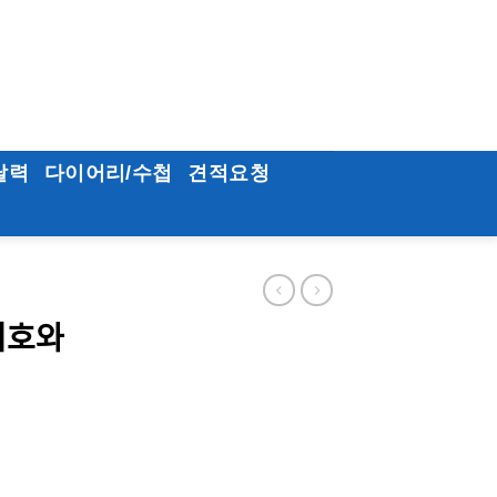
달력
다이어리/수첩
견적요청
ᅧ호와