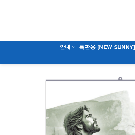
Skip
to
content
안내
특판용 [NEW SUNNY