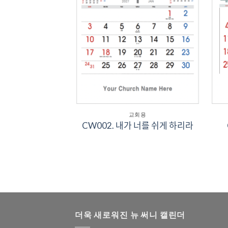
교회용
CW002. 내가 너를 쉬게 하리라
회용
티, 삶이 변하는
ᅵ간
더욱 새로워진 뉴 써니 캘린더