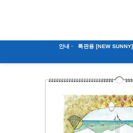
Skip
to
content
안내
특판용 [NEW SUNNY