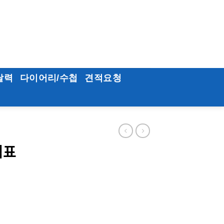
달력
다이어리/수첩
견적요청
ᆷ표