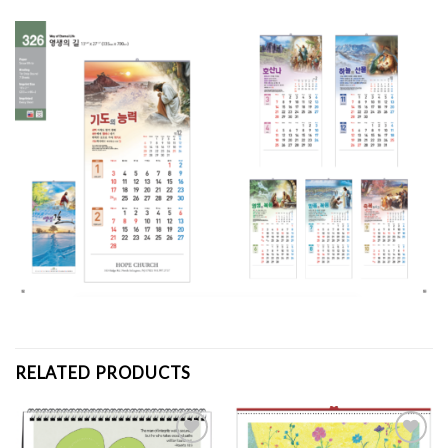
RELATED PRODUCTS