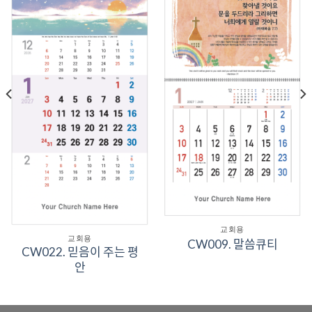
교회용
교회용
CW009. 말씀큐티
CW022. 믿음이 주는 평
안