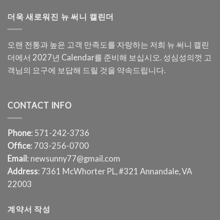
더욱 새로워진 뉴 써니 캘린더
오랜 전통과 높은 고객 만족도를 자랑하는 저희 뉴 써니 캘린
더에서 2027년 Calendar를 준비해 보십시오. 성심성의껏 고
객님의 요구에 보답해 드릴 것을 약속드립니다.
CONTACT INFO
Phone
: 571-242-3736
Office
: 703-256-0700
Email
: newsunny77@gmail.com
Address
: 7361 McWhorter PL, #321 Annandale, VA
22003
계약서 작성