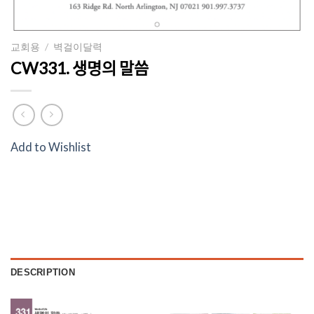
교회용
/
벽걸이달력
CW331. 생명의 말씀
Add to Wishlist
DESCRIPTION