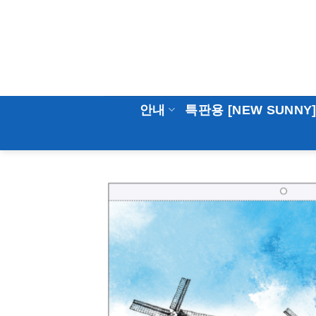
Skip
to
content
안내
특판용 [NEW SUNNY