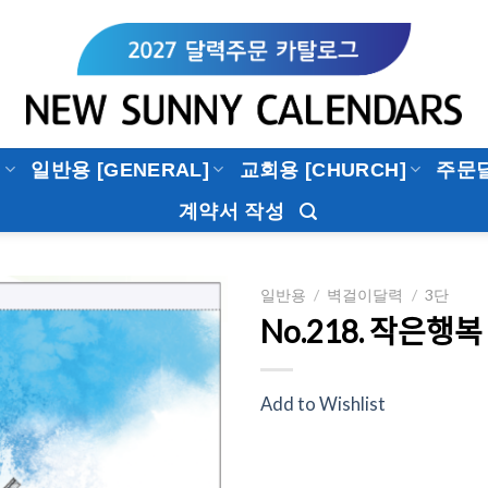
]
일반용 [GENERAL]
교회용 [CHURCH]
주문
계약서 작성
일반용
/
벽걸이달력
/
3단
No.218. 작은행복
Add to
Wishlist
Add to Wishlist