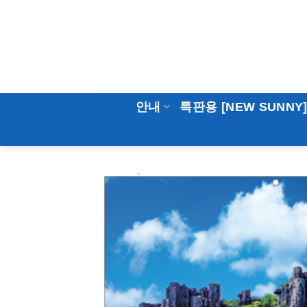
Skip
to
content
안내
특판용 [NEW SUNNY