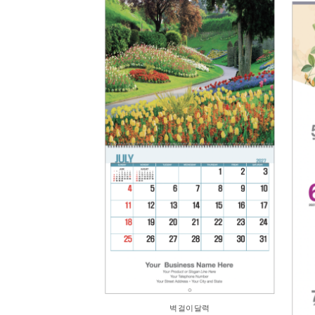
Add to
Add to
Wishlist
Wishlist
벽걸이달력