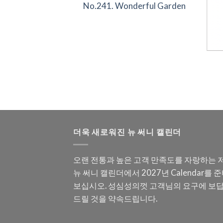
No.241. Wonderful Garden
이달력
ceful Nature
더욱 새로워진 뉴 써니 캘린더
오랜 전통과 높은 고객 만족도를 자랑하는 
뉴 써니 캘린더에서 2027년 Calendar를 
보십시오. 성심성의껏 고객님의 요구에 보
드릴 것을 약속드립니다.