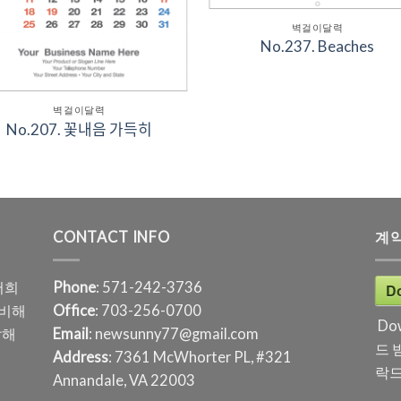
벽걸이달력
No.237. Beaches
벽걸이달력
No.207. 꽃내음 가득히
CONTACT INFO
계
저희
Phone
: 571-242-3736
D
준비해
Office
: 703-256-0700
Do
답해
Email
: newsunny77@gmail.com
드 
Address
: 7361 McWhorter PL, #321
락드
Annandale, VA 22003