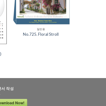
ist
Wishlist
일반용
No.725. Floral Stroll
)
약서 작성
ownload Now!