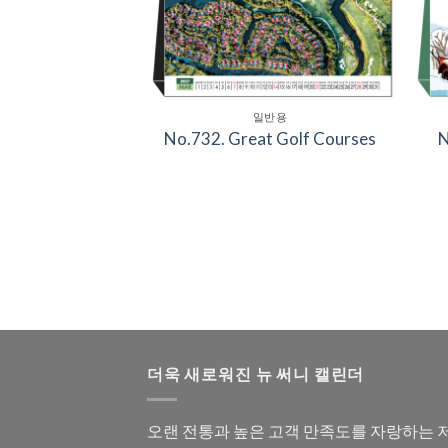
Wishlist
Wishlist
일반용
반용
No.732. Great Golf Courses
N
Happiness
더욱 새로워진 뉴 써니 캘린더
오랜 전통과 높은 고객 만족도를 자랑하는 