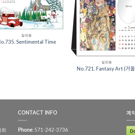
Wishlist
Wishl
일반용
o.735. Sentimental Time
일반용
No.721. Fantasy Art (거울
CONTACT INFO
계
저희
Phone
: 571-242-3736
D