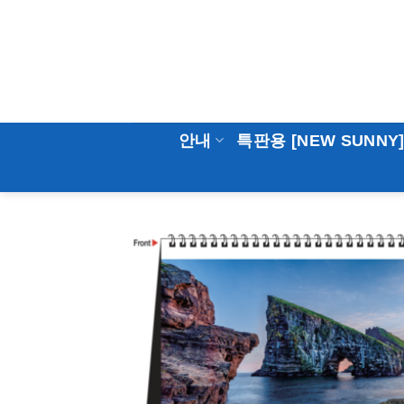
Skip
to
content
안내
특판용 [NEW SUNNY